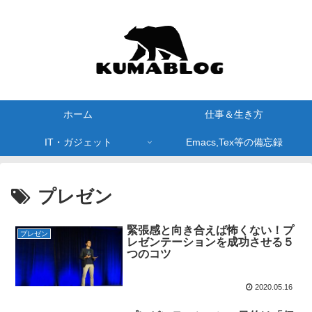
ホーム
仕事＆生き方
IT・ガジェット
Emacs,Tex等の備忘録
プレゼン
緊張感と向き合えば怖くない！プ
プレゼン
レゼンテーションを成功させる５
つのコツ
2020.05.16