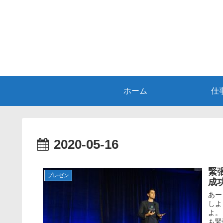
ホーム
仕
2020-05-16
緊
プレゼン
成
あー
しよ
よ
も緊